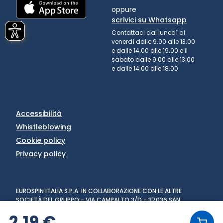
oppure
scrivici su Whatsapp
Contattaci dal lunedì al
venerdì dalle 9.00 alle 13.00
e dalle 14.00 alle 19.00 e il
sabato dalle 9.00 alle 13.00
e dalle 14.00 alle 18.00
Accessibilità
Whistleblowing
Cookie policy
Privacy policy
EUROSPIN ITALIA S.P.A. IN COLLABORAZIONE CON LE ALTRE
SOCIETÀ DEL GRUPPO - VIA CAMPALTO 3/D - 37036 SAN
MARTINO BUON ALBERGO (VR) - FAX +39 045 8782333 - PARTITA
2,19 €
IVA 02536510239