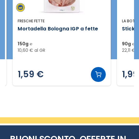
FRESCHE FETTE
LA BOTTEGA 
Mortadella Bologna IGP a fette
Stick di 
150g ℮
90g ℮
10,60 € al GR
22,11 € al G
1,59 €
1,99 
Slide 2 di 20