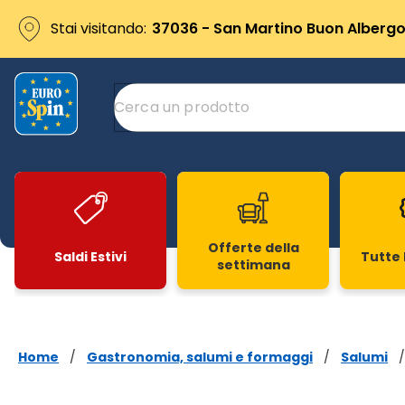
Stai visitando:
37036 - San Martino Buon Albergo 
Offerte della
Saldi Estivi
Tutte 
settimana
Slide 1 di 20
Home
/
Gastronomia, salumi e formaggi
/
Salumi
/