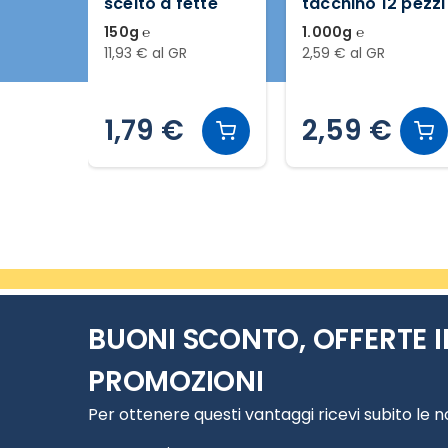
tte
tacchino 12 pezzi
fette
1.000g ℮
150g ℮
2,59 € al GR
6,60 € al GR
2,59 €
0,99 €
Slide 2 di 12
BUONI SCONTO, OFFERTE I
PROMOZIONI
Per ottenere questi vantaggi ricevi subito le 