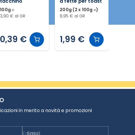
a fette per toast
suino e tacchino
di pol
senza glutine
200g (2 x 100g ℮)
200g (2 x 100g ℮)
110g ℮
9,95 € al GR
2,75 € al GR
14,45 €
1,99 €
0,55 €
1,5
TO
cazioni in merito a novità e promozioni
Email