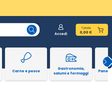
Totale
0,00 €
Accedi
Gastronomia,
Carne e pesce
Pane e
salumi e formaggi