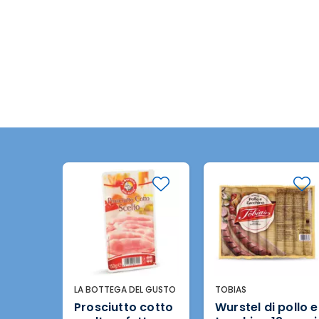
L GUSTO
TOBIAS
LA BOTTEGA DEL GUSTO
 cotto
Wurstel di pollo e
Mortadella a