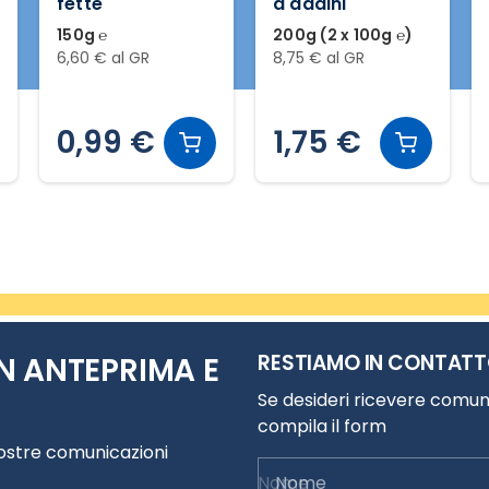
a dadini
tacchino
200g (2 x 100g ℮)
100g ℮
8,75 € al GR
3,90 € al GR
1,75 €
0,39 €
RESTIAMO IN CONTAT
N ANTEPRIMA E
Se desideri ricevere comuni
compila il form
nostre comunicazioni
Nome