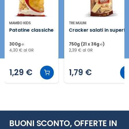
MAMBO KIDS
TRE MULINI
Patatine classiche
Cracker salati in superfi
300g ℮
750g (21 x 36g ℮)
4,30 € al GR
2,39 € al GR
1,29 €
1,79 €
Slide 1 di 12
BUONI SCONTO, OFFERTE IN