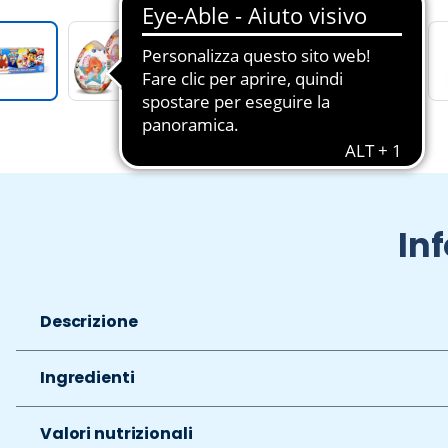
de 1 di 8
In
Descrizione
Ingredienti
Valori nutrizionali