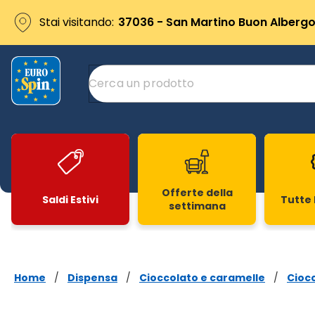
Stai visitando:
37036 - San Martino Buon Albergo 
Offerte della
Saldi Estivi
Tutte 
settimana
Slide 1 di 20
Home
/
Dispensa
/
Cioccolato e caramelle
/
Cioc