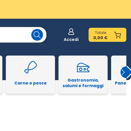
Totale
0,00 €
Accedi
Gastronomia,
Carne e pesce
Pane e
salumi e formaggi