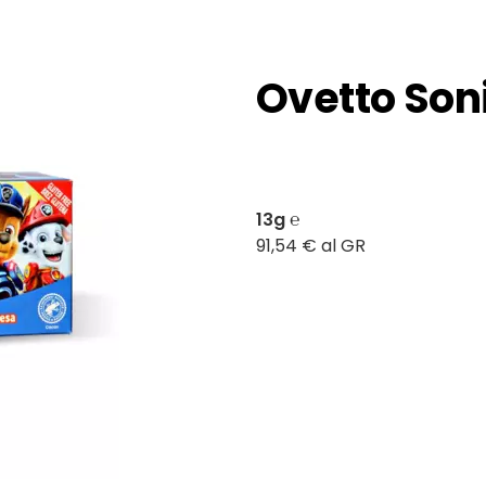
Ovetto Son
13g ℮
91,54 € al GR