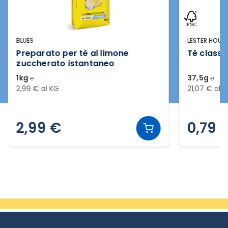
BLUES
LESTER HOUS
Preparato per tè al limone
Tè classi
zuccherato istantaneo
1kg ℮
37,5g ℮
2,99 € al KG
21,07 € al 
2,99 €
0,79 
Slide 2 di 16