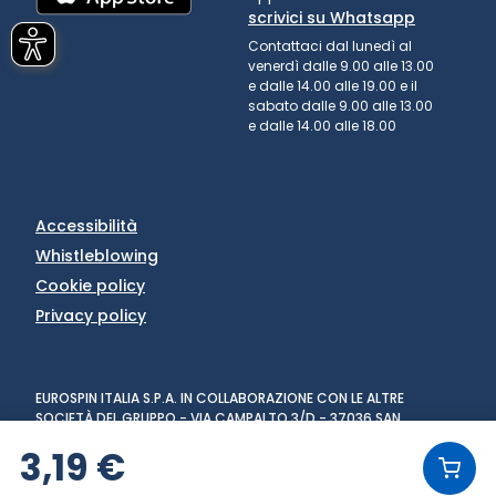
scrivici su Whatsapp
Contattaci dal lunedì al
venerdì dalle 9.00 alle 13.00
e dalle 14.00 alle 19.00 e il
sabato dalle 9.00 alle 13.00
e dalle 14.00 alle 18.00
Accessibilità
Whistleblowing
Cookie policy
Privacy policy
EUROSPIN ITALIA S.P.A. IN COLLABORAZIONE CON LE ALTRE
SOCIETÀ DEL GRUPPO - VIA CAMPALTO 3/D - 37036 SAN
MARTINO BUON ALBERGO (VR) - FAX +39 045 8782333 - PARTITA
3,19 €
IVA 02536510239
VERSIONE: 1.6.0