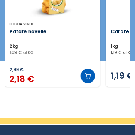
FOGLIA VERDE
Patate novelle
Carote
2kg
1kg
1,09 € al KG
1,19 € al KG
2,99 €
1,19 €
2,18 €
Slide 2 di 5