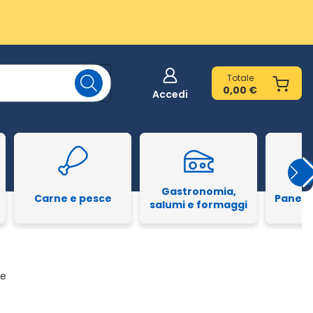
Totale
0,00 €
Accedi
Gastronomia,
Carne e pesce
Pane e
salumi e formaggi
le