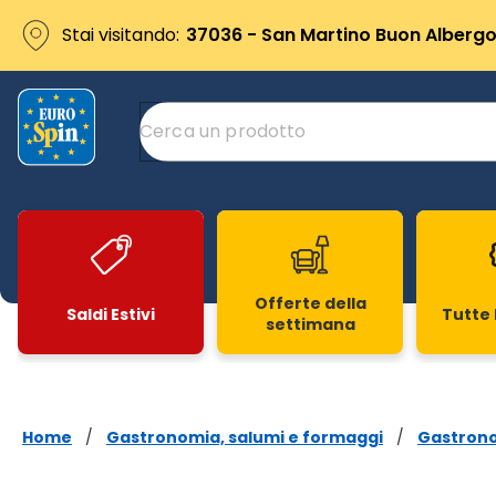
Stai visitando:
37036 - San Martino Buon Albergo 
Offerte della
Saldi Estivi
Tutte 
settimana
Slide 1 di 20
Home
/
Gastronomia, salumi e formaggi
/
Gastron