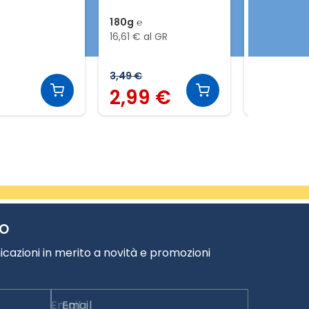
180g ℮
330g ℮
16,61 € al GR
6,64 € al 
3,49 €
2,59 €
2,99 €
2,19 
TO
cazioni in merito a novità e promozioni
Email