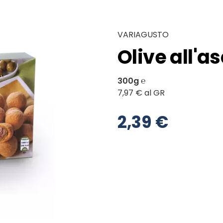
VARIAGUSTO
Olive all'a
300g ℮
7,97 € al GR
2,39 €