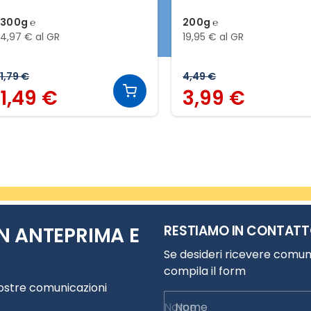
300g ℮
200g ℮
4,97 € al GR
19,95 € al GR
1,79 €
4,49 €
1,49 €
3,99 €
RESTIAMO IN CONTAT
N ANTEPRIMA E
Se desideri ricevere comuni
compila il form
nostre comunicazioni
Nome