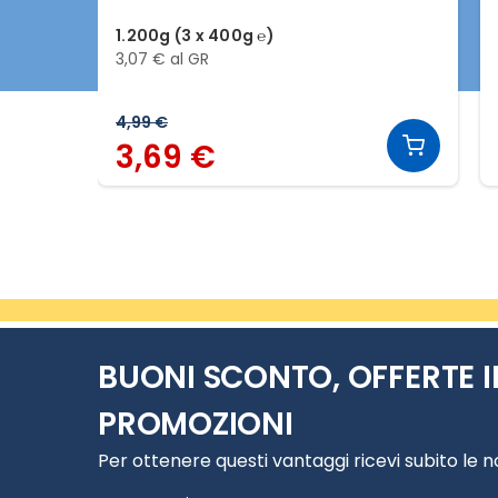
1.200g (3 x 400g ℮)
3,07 € al GR
4,99 €
3,69 €
Slide 1 di 6
BUONI SCONTO, OFFERTE I
PROMOZIONI
Per ottenere questi vantaggi ricevi subito le 