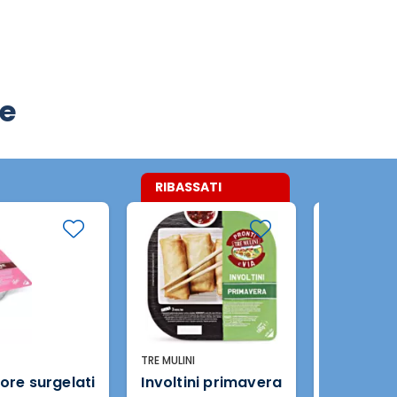
he
RIBASSATI
TRE MULINI
TRE MULINI
pore surgelati
Involtini primavera
Pizza al 