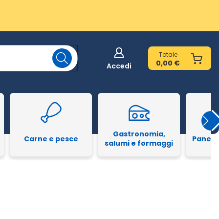
Totale
0,00 €
Accedi
Gastronomia,
Carne e pesce
Pane e
salumi e formaggi