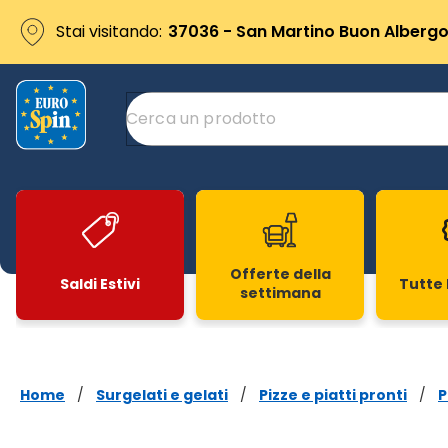
Stai visitando:
37036 - San Martino Buon Albergo 
Offerte della
Saldi Estivi
Tutte 
settimana
Slide 1 di 20
Home
/
Surgelati e gelati
/
Pizze e piatti pronti
/
P