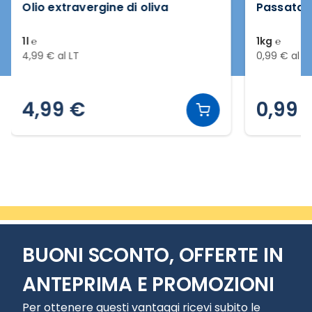
Olio extravergine di oliva
Passata d
1l ℮
1kg ℮
4,99 € al LT
0,99 € al K
4,99 €
0,99 
Slide 2 di 4
BUONI SCONTO, OFFERTE IN
ANTEPRIMA E PROMOZIONI
Per ottenere questi vantaggi ricevi subito le