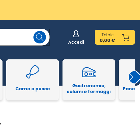
Totale
0,00 €
Accedi
Gastronomia,
Carne e pesce
Pane e
salumi e formaggi
o