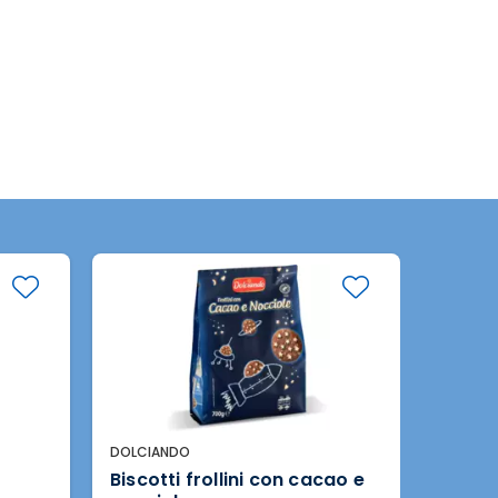
DOLCIANDO
DOLCIA
Biscotti frollini con cacao e
Biscot