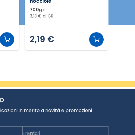
nocciole
ciocc
700g ℮
700g ℮
3,13 € al GR
2,99 € 
2,19 €
2,0
TO
cazioni in merito a novità e promozioni
Email