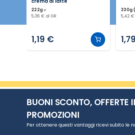
crema al latte
222g ℮
330g (
5,36 € al GR
5,42 €
1,19 €
1,7
Slide 2 di 6
BUONI SCONTO, OFFERTE I
PROMOZIONI
Per ottenere questi vantaggi ricevi subito le 