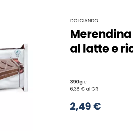
DOLCIANDO
Merendina 
al latte e 
390g ℮
6,38 € al GR
2,49 €