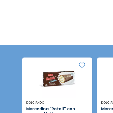
DOLCIANDO
DOLCI
con
Merendina "Rotolì" con
Meren