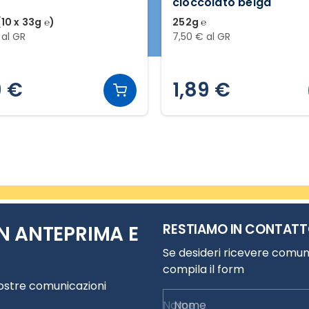
cioccolato belga
10 x 33g ℮)
252g ℮
 al GR
7,50 € al GR
9 €
1,89 €
RESTIAMO IN CONTAT
N ANTEPRIMA E
Se desideri ricevere comuni
compila il form
nostre comunicazioni
Nome