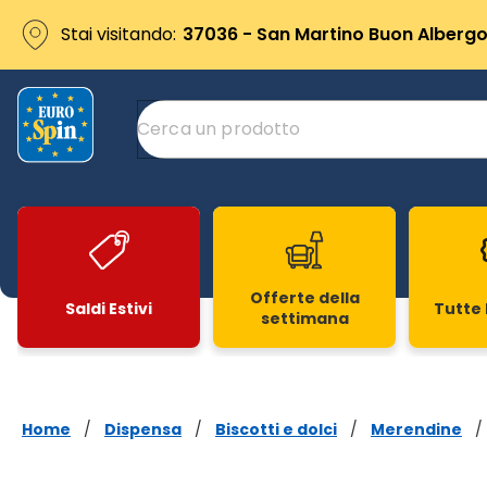
Stai visitando:
37036 - San Martino Buon Albergo 
Offerte della
Saldi Estivi
Tutte 
settimana
Slide 1 di 20
Home
/
Dispensa
/
Biscotti e dolci
/
Merendine
/