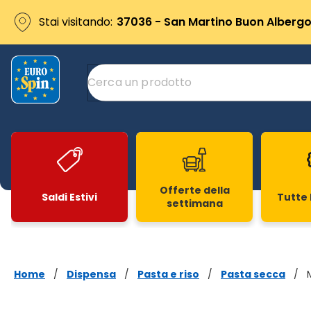
Stai visitando:
37036 - San Martino Buon Albergo 
Offerte della
Saldi Estivi
Tutte 
settimana
Slide 1 di 20
Home
/
Dispensa
/
Pasta e riso
/
Pasta secca
/