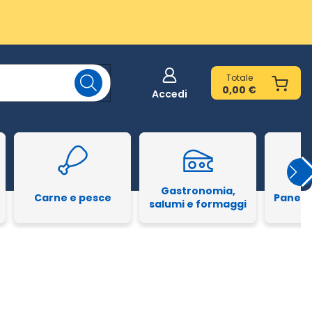
Totale
0,00 €
Accedi
Gastronomia,
Carne e pesce
Pane e
salumi e formaggi