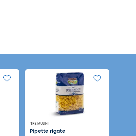
TRE MULINI
TRE MULI
Pipette rigate
Pipe r