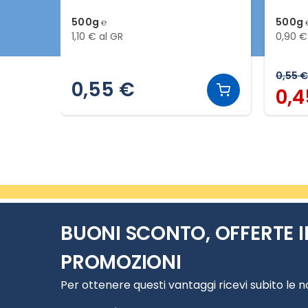
500g ℮
500g 
1,10 € al GR
0,90 €
0,55 €
0,55 €
0,4
Slide 2 di 20
BUONI SCONTO, OFFERTE I
PROMOZIONI
Per ottenere questi vantaggi ricevi subito le 