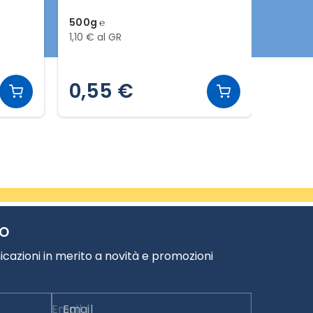
500g ℮
500g ℮
1,10 € al GR
1,10 € a
0,55 €
0,5
TO
cazioni in merito a novità e promozioni
Email