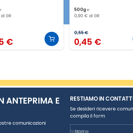
℮
500g ℮
 al GR
0,90 € al GR
0,55 €
5 €
0,45 €
RESTIAMO IN CONTAT
N ANTEPRIMA E
Se desideri ricevere comuni
compila il form
nostre comunicazioni
Nome