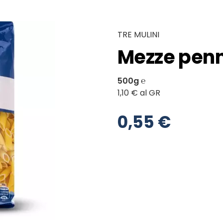
TRE MULINI
Mezze penn
500g ℮
1,10 € al GR
0,55 €