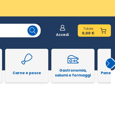
Totale
0,00 €
Accedi
Gastronomia,
Carne e pesce
Pane e
salumi e formaggi