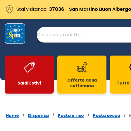
Stai visitando:
37036 - San Martino Buon Albergo 
Offerte della
Saldi Estivi
Tutte 
settimana
Slide 1 di 20
Home
/
Dispensa
/
Pasta e riso
/
Pasta secca
/