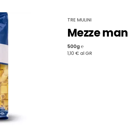
TRE MULINI
Mezze man
500g ℮
1,10 € al GR