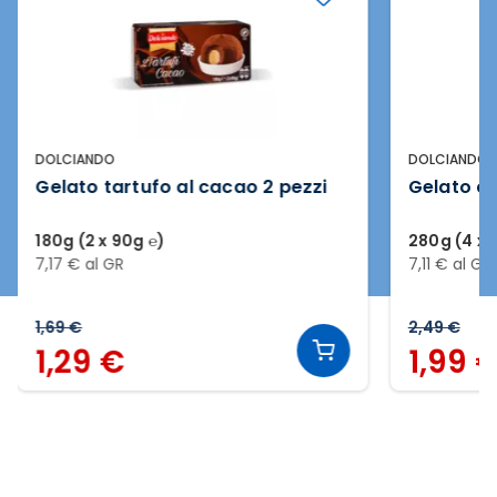
DOLCIANDO
DOLCIANDO
Gelato tartufo al cacao 2 pezzi
Gelato co
180g (2 x 90g ℮)
280g (4 x 
7,17 € al GR
7,11 € al GR
1,69 €
2,49 €
1,29 €
1,99 
Slide 2 di 3