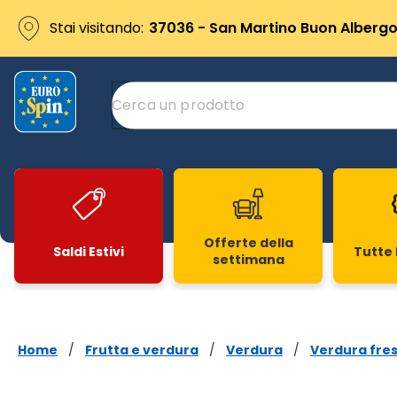
Stai visitando:
37036 - San Martino Buon Albergo 
Offerte della
Saldi Estivi
Tutte 
settimana
Slide 1 di 20
Home
/
Frutta e verdura
/
Verdura
/
Verdura fre