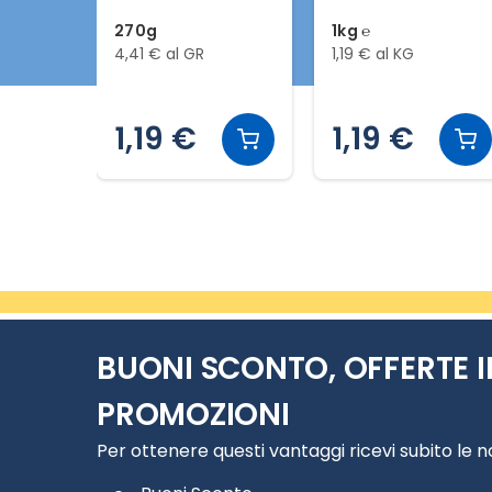
270g
1kg ℮
4,41 € al GR
1,19 € al KG
1,19 €
1,19 €
Slide 2 di 20
BUONI SCONTO, OFFERTE I
PROMOZIONI
Per ottenere questi vantaggi ricevi subito le 