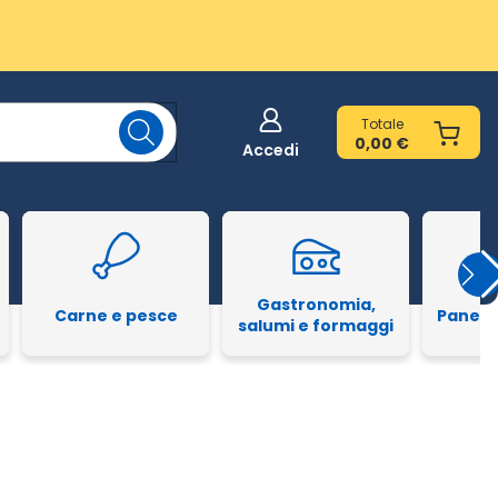
Totale
0,00 €
Accedi
Gastronomia,
Carne e pesce
Pane e
salumi e formaggi