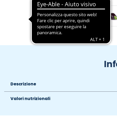
Slide 1 di 3
In
Descrizione
Valori nutrizionali