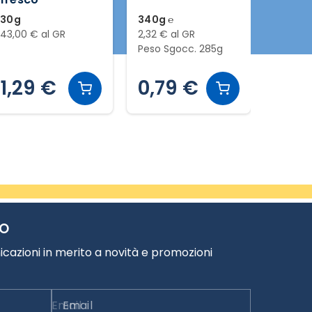
30g
340g ℮
1kg
43,00 € al GR
2,32 € al GR
1,99 € 
Peso Sgocc. 285g
1,29 €
0,79 €
1,9
TO
cazioni in merito a novità e promozioni
Email