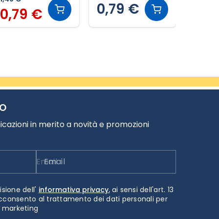
0,79 €
0,79 €
2,1
TO
cazioni in merito a novità e promozioni
Email
isione dell'
informativa privacy.
ai sensi dell'art. 13
cconsento al trattamento dei dati personali per
i marketing