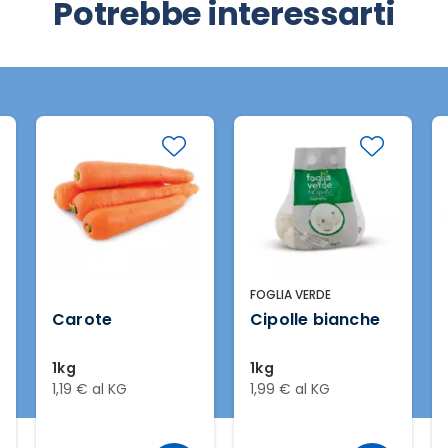
Potrebbe interessarti
FOGLIA VERDE
Carote
Cipolle bianche
1kg
1kg
1,19 € al KG
1,99 € al KG