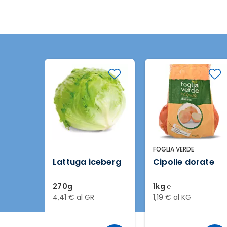
FOGLIA VERDE
le
Lattuga iceberg
Cipolle dorate
270g
1kg ℮
4,41 € al GR
1,19 € al KG