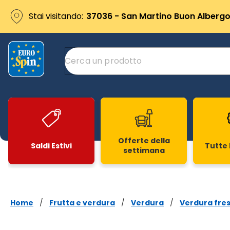
Stai visitando:
37036 - San Martino Buon Albergo 
Offerte della
Saldi Estivi
Tutte 
settimana
Slide 1 di 20
Home
/
Frutta e verdura
/
Verdura
/
Verdura fre