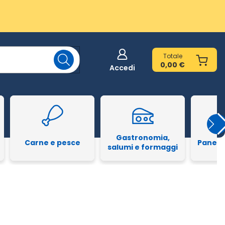
Totale
0,00 €
Accedi
Gastronomia,
Carne e pesce
Pane e
salumi e formaggi