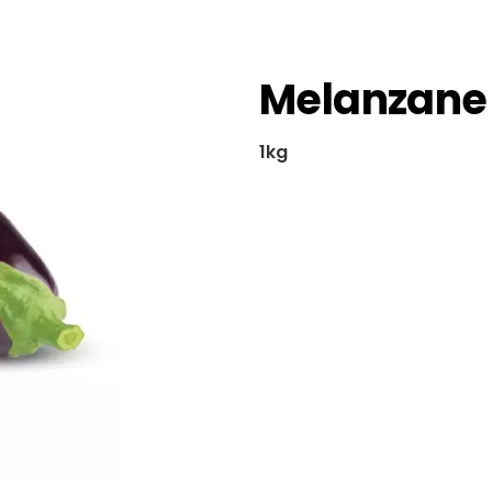
Melanzane
1kg