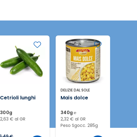
DELIZIE DAL SOLE
FOGLIA 
Cetrioli lunghi
Mais dolce
Patat
300g
340g ℮
2kg
2,63 € al GR
2,32 € al GR
1,09 € 
Peso Sgocc. 285g
1,49 €
2,99 €