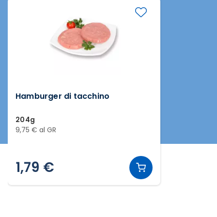
Hamburger di tacchino
204g
9,75 € al GR
1,79 €
Slide 1 di 1