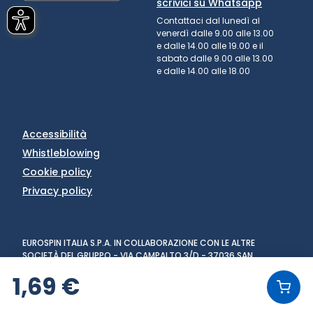
scrivici su Whatsapp
Contattaci dal lunedì al
venerdì dalle 9.00 alle 13.00
e dalle 14.00 alle 19.00 e il
sabato dalle 9.00 alle 13.00
e dalle 14.00 alle 18.00
Accessibilità
Whistleblowing
Cookie policy
Privacy policy
EUROSPIN ITALIA S.P.A. IN COLLABORAZIONE CON LE ALTRE
SOCIETÀ DEL GRUPPO - VIA CAMPALTO 3/D - 37036 SAN
MARTINO BUON ALBERGO (VR) - FAX +39 045 8782333 - PARTITA
1,69 €
IVA 02536510239
VERSIONE: 1.6.0