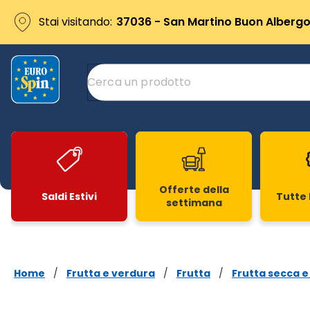
Stai visitando:
37036 - San Martino Buon Albergo 
Offerte della
Saldi Estivi
Tutte 
settimana
Slide 1 di 20
Home
/
Frutta e verdura
/
Frutta
/
Frutta secca e