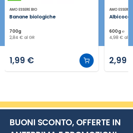
AMO ESSERE BIO
AMO ESSERE 
Banane biologiche
Albicocc
700g
600g ℮
2,84 € al GR
4,98 € al G
1,99 €
2,99 
Slide 2 di 3
BUONI SCONTO, OFFERTE IN