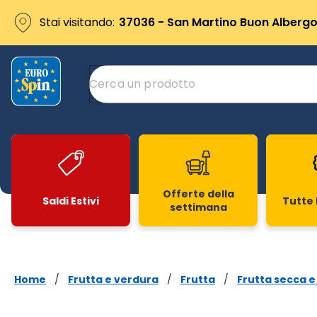
Stai visitando:
37036 - San Martino Buon Albergo 
Offerte della
Saldi Estivi
Tutte 
settimana
Slide 1 di 20
Home
/
Frutta e verdura
/
Frutta
/
Frutta secca e