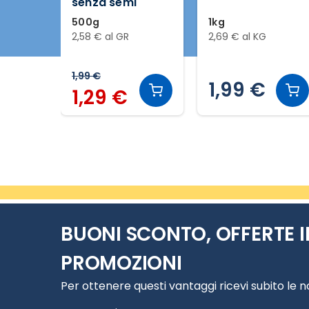
senza semi
500g
1kg
2,58 € al GR
2,69 € al KG
1,99 €
1,99 €
1,29 €
Slide 1 di 4
BUONI SCONTO, OFFERTE I
PROMOZIONI
Per ottenere questi vantaggi ricevi subito le 