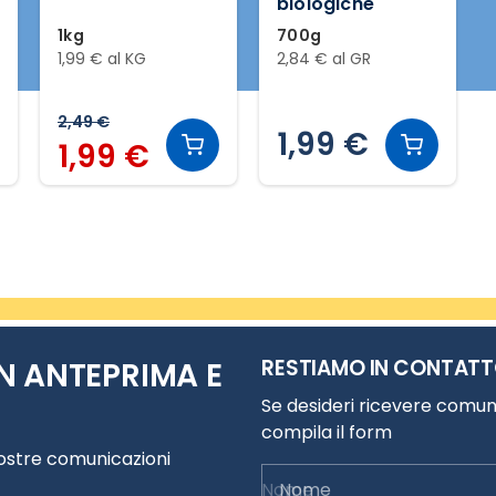
biologiche
1kg
700g
1,99 € al KG
2,84 € al GR
2,49 €
1,99 €
1,99 €
RESTIAMO IN CONTAT
N ANTEPRIMA E
Se desideri ricevere comuni
compila il form
nostre comunicazioni
Nome