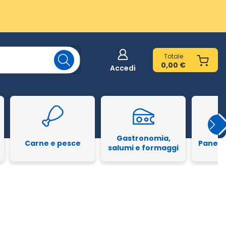
Totale
0,00 €
Accedi
Gastronomia,
Carne e pesce
Pane e
salumi e formaggi