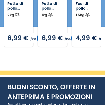
Petto di
Petto di
Fusi di
pollo
pollo
pollo
intero
intero
confezion
2kg
1kg
1,5kg
confezion
e famiglia
e famiglia
6,99 €
6,99 €
4,99 €
/KG
/KG
/KG
/KG
Slide 2 di 4
BUONI SCONTO, OFFERTE IN
ANTEPRIMA E PROMOZIONI
Per ottenere questi vantaggi ricevi subito le