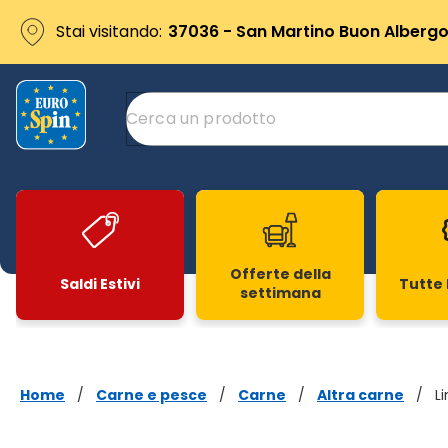
Stai visitando:
37036 - San Martino Buon Albergo 
Offerte della
Saldi Estivi
Tutte 
settimana
Slide 1 di 20
Home
/
Carne e pesce
/
Carne
/
Altra carne
/
L