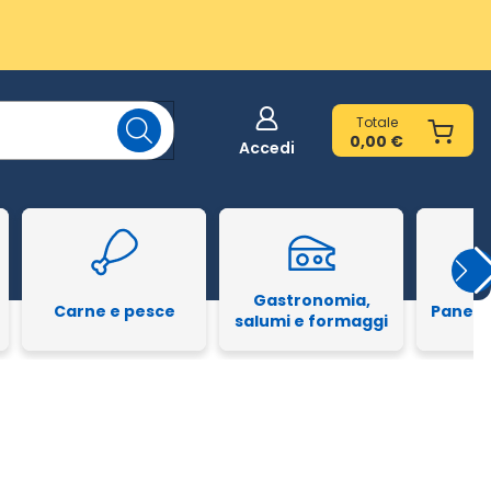
Totale
0,00 €
Accedi
Gastronomia,
Carne e pesce
Pane e
salumi e formaggi