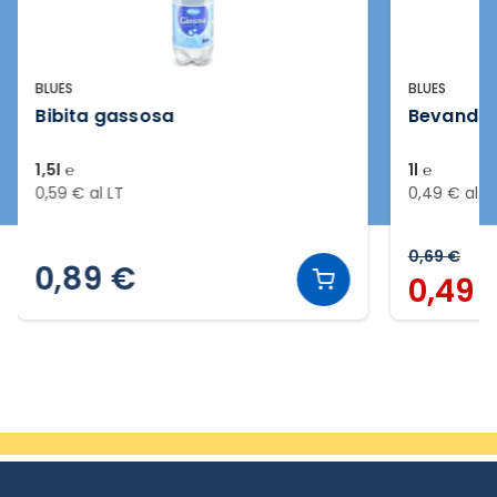
BLUES
BLUES
Bibita gassosa
Bevanda t
1,5l ℮
1l ℮
0,59 € al LT
0,49 € al L
0,69 €
0,89 €
0,49 
Slide 2 di 8