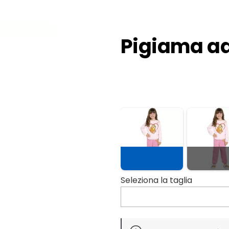
Pigiama ad
Slide 1 di 2
Seleziona la taglia