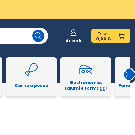
Totale
0,00 €
Accedi
Gastronomia,
Carne e pesce
Pane e
salumi e formaggi