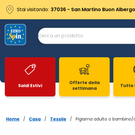
Stai visitando:
37036 - San Martino Buon Albergo 
Offerte della
Saldi Estivi
Tutte 
settimana
Slide 1 di 20
Home
/
Casa
/
Tessile
/
Pigiama adulto o bambino/