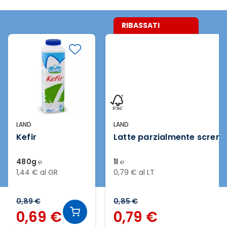
RIBASSATI
LAND
LAND
Kefir
Latte parzialmente screm
480g ℮
1l ℮
1,44 € al GR
0,79 € al LT
0,89 €
0,85 €
0,69 €
0,79 €