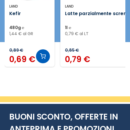
LAND
LAND
Kefir
Latte parzialmente screm
480g ℮
1l ℮
1,44 € al GR
0,79 € al LT
0,89 €
0,85 €
0,69 €
0,79 €
Slide 1 di 8
BUONI SCONTO, OFFERTE IN
ANTEPRIMA E PROMOZIONI