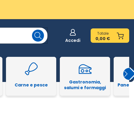
Totale
0,00 €
Accedi
Gastronomia,
Carne e pesce
Pane e
salumi e formaggi