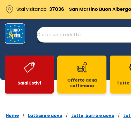
Stai visitando:
37036 - San Martino Buon Albergo 
Offerte della
Saldi Estivi
Tutte 
settimana
Slide 1 di 20
Home
/
Latticini e uova
/
Latte, burro e uova
/
Lat