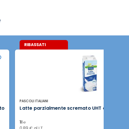
e
RIBASSATI
PASCOLI ITALIANI
to
Latte parzialmente scremato UHT a lunga c
1l ℮
0,89 € al LT