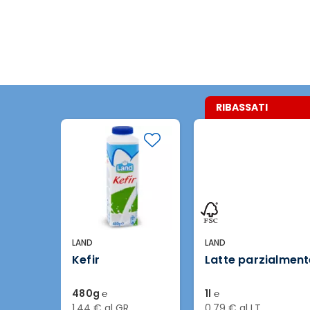
RIBASSATI
LAND
LAND
Kefir
Latte parzialmen
480g ℮
1l ℮
1,44 € al GR
0,79 € al LT