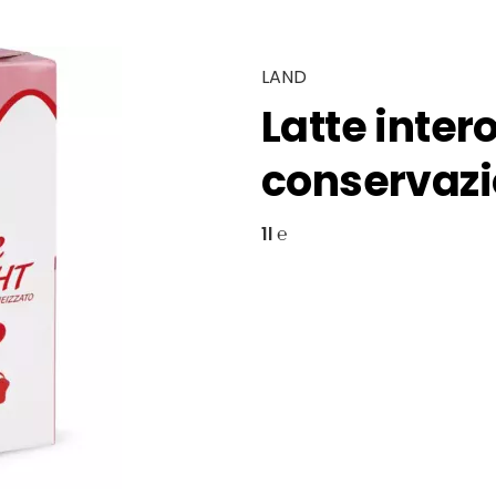
LAND
Latte inter
conservaz
1l ℮