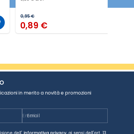
0,95 €
0,89 €
TO
cazioni in merito a novità e promozioni
Email
isione dell'
informativa privacy.
ai sensi dell'art. 13