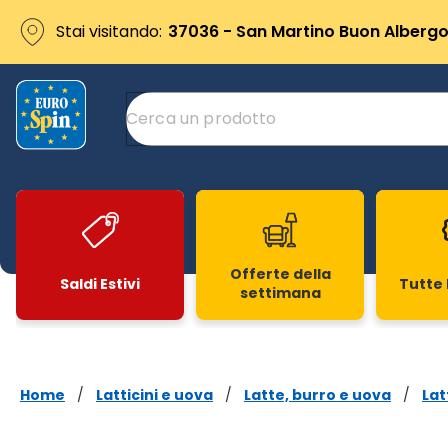
Stai visitando:
37036 - San Martino Buon Albergo 
Offerte della
Saldi Estivi
Tutte 
settimana
Slide 1 di 20
Home
/
Latticini e uova
/
Latte, burro e uova
/
Lat