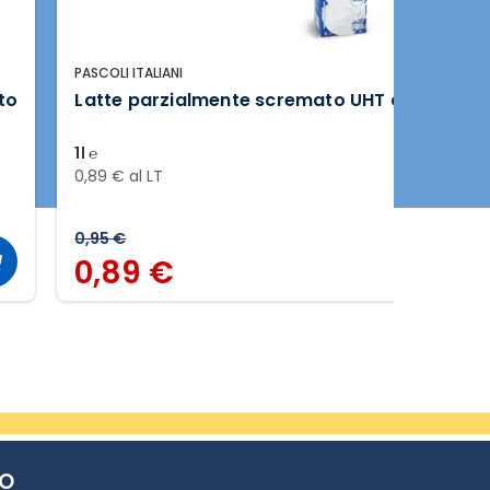
PASCOLI ITALIANI
to
Latte parzialmente scremato UHT a lunga c
1l ℮
0,89 € al LT
0,95 €
0,89 €
TO