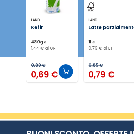
LAND
LAND
Kefir
Latte parzialmen
480g ℮
1l ℮
1,44 € al GR
0,79 € al LT
0,89 €
0,85 €
0,69 €
0,79 €
Slide 1 di 7
BUONI SCONTO, OFFERTE I