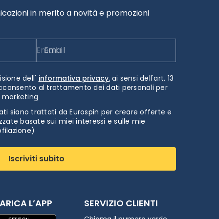
cazioni in merito a novità e promozioni
Email
isione dell'
informativa privacy.
ai sensi dell'art. 13
cconsento al trattamento dei dati personali per
i marketing
ti siano trattati da Eurospin per creare offerte e
zate basate sui miei interessi e sulle mie
ofilazione)
Iscriviti subito
ARICA L’APP
SERVIZIO CLIENTI
Chiama il numero verde