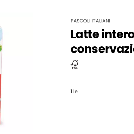
PASCOLI ITALIANI
Latte inter
conservaz
1l ℮