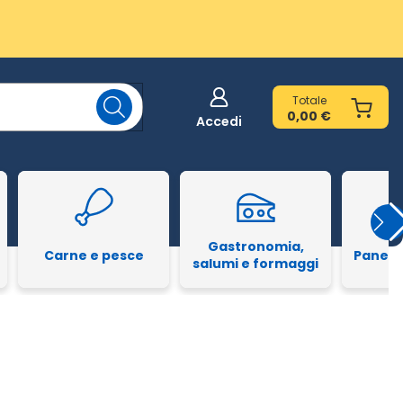
Totale
0,00 €
Accedi
Gastronomia,
Carne e pesce
Pane e
salumi e formaggi