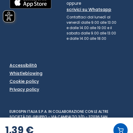
oppure
scrivici su Whatsapp
Contattaci dal lunedì al
venerdì dalle 9.00 alle 13.00
e dalle 14.00 alle 19.00 e il
sabato dalle 9.00 alle 13.00
e dalle 14.00 alle 18.00
Accessibilità
Whistleblowing
Cookie policy
Privacy policy
EUROSPIN ITALIA S.P.A. IN COLLABORAZIONE CON LE ALTRE
SOCIETÀ DEL GRUPPO - VIA CAMPALTO 3/D - 37036 SAN
MARTINO BUON ALBERGO (VR) - FAX +39 045 8782333 - PARTITA
1,39 €
IVA 02536510239
VERSIONE: 1.6.0