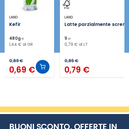
LAND
LAND
Kefir
Latte parzialmente screm
480g ℮
1l ℮
1,44 € al GR
0,79 € al LT
0,89 €
0,85 €
0,69 €
0,79 €
Slide 1 di 7
BUONI SCONTO, OFFERTE IN