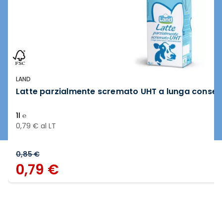
LAND
Latte parzialmente scremato UHT a lunga conse
1l ℮
0,79 € al LT
0,85 €
0,79 €
Slide 1 di 6