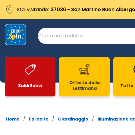
Stai visitando:
37036 - San Martino Buon Albergo 
Offerte della
Saldi Estivi
Tutte 
settimana
Slide 1 di 20
Home
/
Fai da te
/
Giardinaggio
/
Illuminazione d