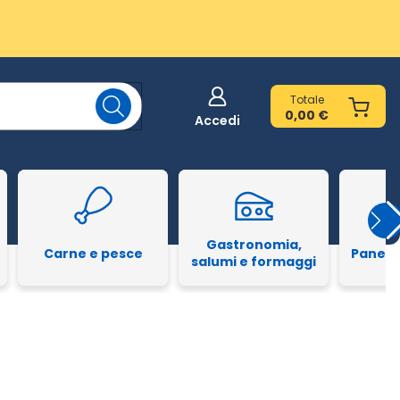
Totale
0,00 €
Accedi
Gastronomia,
Carne e pesce
Pane e
salumi e formaggi