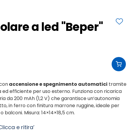
lare a led "Beper"
 con
accensione e spegnimento automatici
tramite
a ed efficiente per uso esterno. Funziona con ricarica
eria da 200 mAh (1,2 V) che garantisce un’autonomia
to, in ferro con finitura marrone ruggine, ideale per
e o balconi. Misura: 14×14×18,5 cm.
licca e ritira’