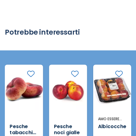
Potrebbe interessarti
AMO ESSERE
ECCELLENTE
Pesche
Pesche
Albicocche
tabacchier
noci gialle