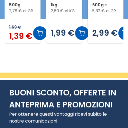
e
500g
1kg
600g ℮
2,78 € al GR
2,69 € al KG
5,82 € al GR
1,69 €
1,99 €
2,99 €
1,39 €
Slide 2 di 20
BUONI SCONTO, OFFERTE IN
ANTEPRIMA E PROMOZIONI
Per ottenere questi vantaggi ricevi subito le
nostre comunicazioni