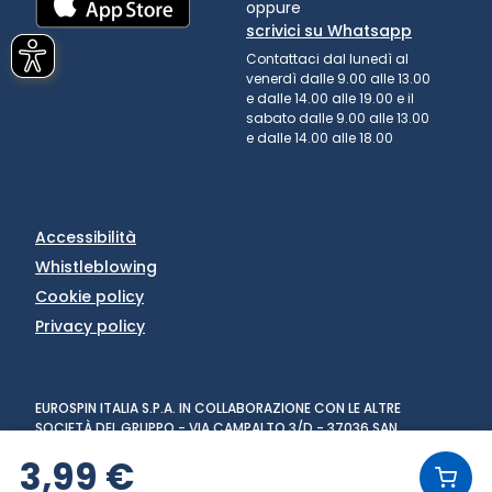
oppure
scrivici su Whatsapp
Contattaci dal lunedì al
venerdì dalle 9.00 alle 13.00
e dalle 14.00 alle 19.00 e il
sabato dalle 9.00 alle 13.00
e dalle 14.00 alle 18.00
Accessibilità
Whistleblowing
Cookie policy
Privacy policy
EUROSPIN ITALIA S.P.A. IN COLLABORAZIONE CON LE ALTRE
SOCIETÀ DEL GRUPPO - VIA CAMPALTO 3/D - 37036 SAN
MARTINO BUON ALBERGO (VR) - FAX +39 045 8782333 - PARTITA
3,99 €
IVA 02536510239
VERSIONE: 1.6.0