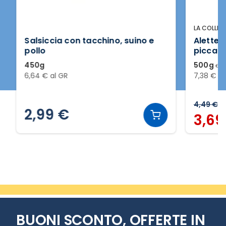
LA COLLINA D
Salsiccia con tacchino, suino e
Alette ar
pollo
piccanti
450g
500g ℮
6,64 € al GR
7,38 € al G
4,49 €
2,99 €
3,69 
Slide 2 di 20
BUONI SCONTO, OFFERTE IN