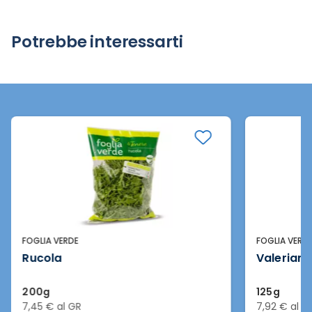
Potrebbe interessarti
FOGLIA VERDE
FOGLIA VERD
Rucola
Valeriana
200g
125g
7,45 € al GR
7,92 € al G