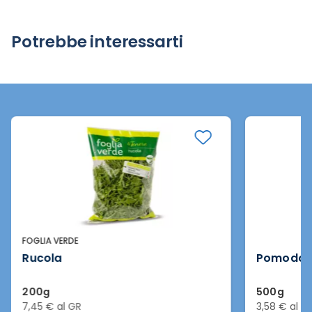
Potrebbe interessarti
FOGLIA VERDE
Rucola
Pomodoro
200g
500g
7,45 € al GR
3,58 € al G