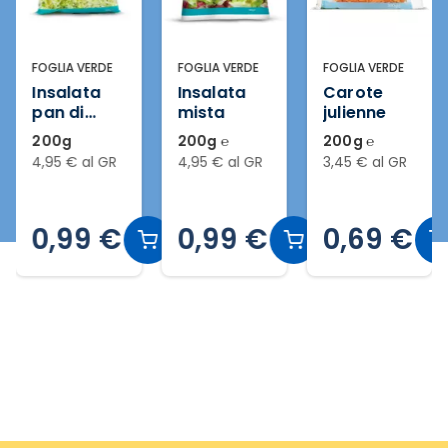
FOGLIA VERDE
FOGLIA VERDE
FOGLIA VERDE
Insalata
Insalata
Carote
pan di
mista
julienne
zucchero
200g
200g ℮
200g ℮
in busta
4,95 € al GR
4,95 € al GR
3,45 € al GR
0,99 €
0,99 €
0,69 €
Slide 2 di 17