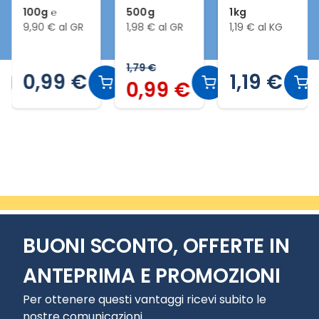
100g ℮
500g
1kg
9,90 € al GR
1,98 € al GR
1,19 € al KG
1,79 €
0,99 €
1,19 €
0,99 €
Slide 9 di 20
BUONI SCONTO, OFFERTE IN
ANTEPRIMA E PROMOZIONI
Per ottenere questi vantaggi ricevi subito le
nostre comunicazioni