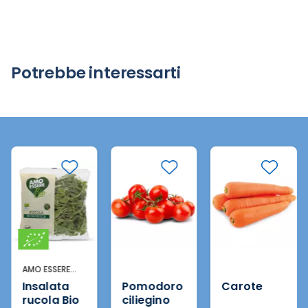
Potrebbe interessarti
AMO ESSERE
BIO
Insalata
Pomodoro
Carote
rucola Bio
ciliegino