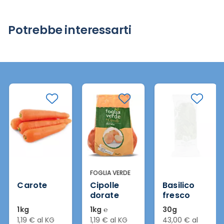
Potrebbe interessarti
FOGLIA VERDE
Carote
Cipolle
Basilico
dorate
fresco
1kg
1kg ℮
30g
1,19 € al KG
1,19 € al KG
43,00 € al