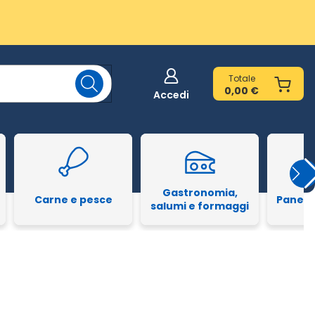
Totale
0,00 €
Accedi
Gastronomia,
Carne e pesce
Pane e
salumi e formaggi