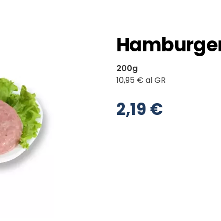
Hamburger p
200g
10,95 € al GR
2,19 €