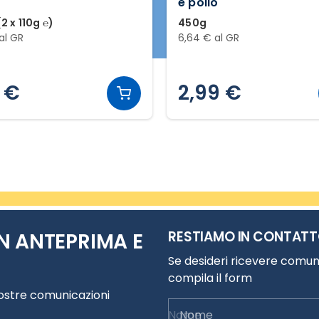
e pollo
2 x 110g ℮)
450g
al GR
6,64 € al GR
9 €
2,99 €
RESTIAMO IN CONTAT
N ANTEPRIMA E
Se desideri ricevere comuni
compila il form
nostre comunicazioni
Nome