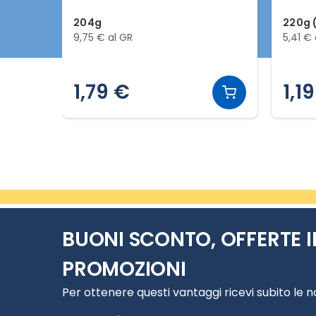
204g
220g (
9,75 € al GR
5,41 € 
1,79 €
1,1
Slide 1 di 3
BUONI SCONTO, OFFERTE I
PROMOZIONI
Per ottenere questi vantaggi ricevi subito le 