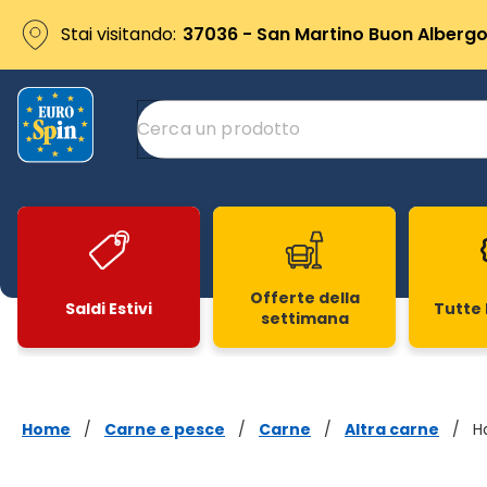
Stai visitando:
37036 - San Martino Buon Albergo 
Offerte della
Saldi Estivi
Tutte 
settimana
Slide 1 di 20
Home
/
Carne e pesce
/
Carne
/
Altra carne
/
H