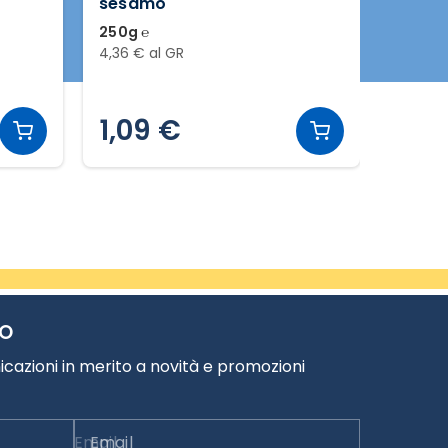
sesamo
250g ℮
300g ℮
4,36 € al GR
3,30 € 
1,39 €
1,09 €
0,9
TO
cazioni in merito a novità e promozioni
Email