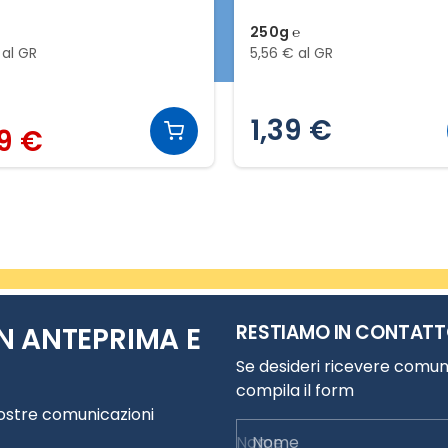
250g ℮
 al GR
5,56 € al GR
1,39 €
9 €
RESTIAMO IN CONTAT
N ANTEPRIMA E
Se desideri ricevere comuni
compila il form
nostre comunicazioni
Nome