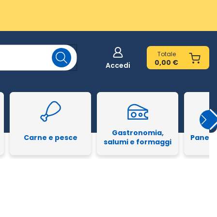
Totale
0,00 €
Accedi
Gastronomia,
Carne e pesce
Pane e
salumi e formaggi