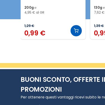
200g ℮
130g ℮
4,95 € al GR
7,62 €
1,29 €
1,39 €
0,99 €
0,9
Slide 2 di 18
BUONI SCONTO, OFFERTE I
PROMOZIONI
Per ottenere questi vantaggi ricevi subito le 