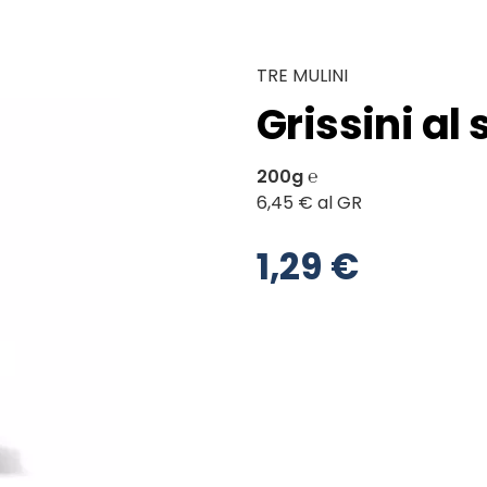
TRE MULINI
Grissini a
200g ℮
6,45 € al GR
1,29 €