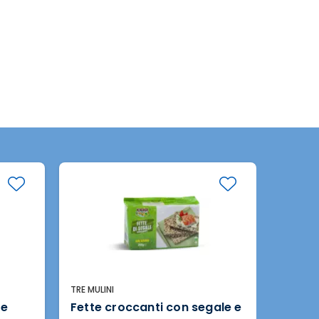
TRE MULINI
MAMBO 
te
Fette croccanti con segale e
Patati