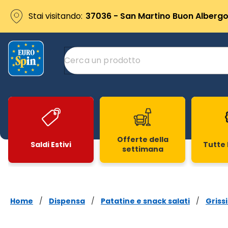
Stai visitando:
37036 - San Martino Buon Albergo 
Offerte della
Saldi Estivi
Tutte 
settimana
Slide 1 di 20
Home
/
Dispensa
/
Patatine e snack salati
/
Griss