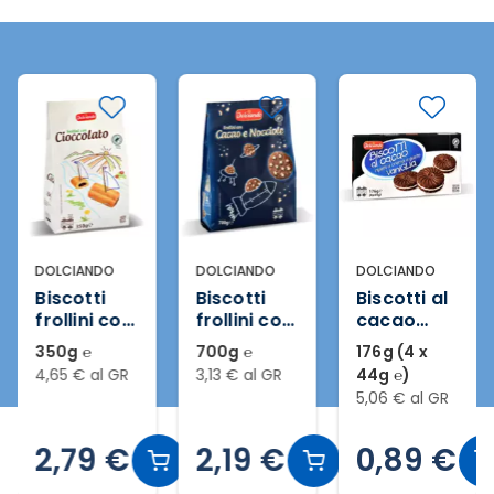
DOLCIANDO
DOLCIANDO
DOLCIANDO
Biscotti
Biscotti
Biscotti al
frollini con
frollini con
cacao
cioccolato
cacao e
ripieni di
350g ℮
700g ℮
176g (4 x
nocciole
crema al
4,65 € al GR
3,13 € al GR
44g ℮)
gusto
5,06 € al GR
vaniglia
2,79 €
2,19 €
0,89 €