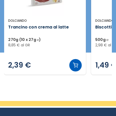
DOLCIANDO
DOLCIANDO
Trancino con crema al latte
Biscotti fr
270g (10 x 27g ℮)
500g ℮
8,85 € al GR
2,98 € al G
2,39 €
1,49 
Slide 2 di 5