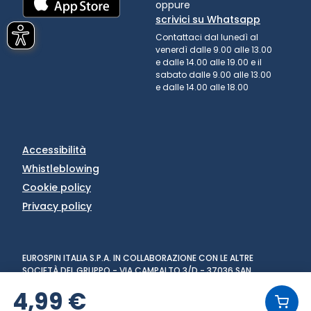
oppure
scrivici su Whatsapp
Contattaci dal lunedì al
venerdì dalle 9.00 alle 13.00
e dalle 14.00 alle 19.00 e il
sabato dalle 9.00 alle 13.00
e dalle 14.00 alle 18.00
Accessibilità
Whistleblowing
Cookie policy
Privacy policy
EUROSPIN ITALIA S.P.A. IN COLLABORAZIONE CON LE ALTRE
SOCIETÀ DEL GRUPPO - VIA CAMPALTO 3/D - 37036 SAN
MARTINO BUON ALBERGO (VR) - FAX +39 045 8782333 - PARTITA
4,99 €
IVA 02536510239
VERSIONE: 1.6.0