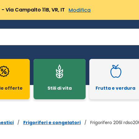
- Via Campalto 11B, VR, IT
Modifica
le offerte
Stili di vita
Frutta e verdura
estici
/
Frigoriferi e congelatori
/
Frigorifero 206l rdso