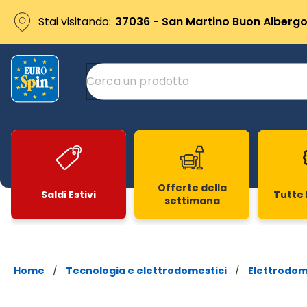
Stai visitando:
37036 - San Martino Buon Albergo 
Offerte della
Saldi Estivi
Tutte 
settimana
Slide 1 di 20
Home
/
Tecnologia e elettrodomestici
/
Elettrodom