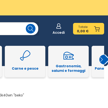
Totale
0,00 €
Accedi
Gastronomia,
Carne e pesce
Pane e
salumi e formaggi
206k40wn "beko"