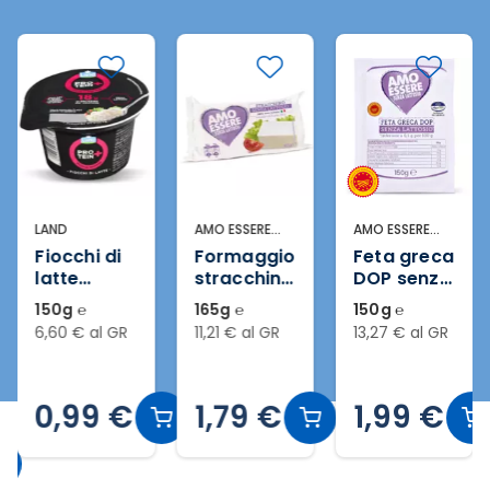
LAND
AMO ESSERE
AMO ESSERE
SENZA
SENZA
Fiocchi di
Formaggio
Feta greca
LATTOSIO
LATTOSIO
latte
stracchino
DOP senza
proteici
senza
lattosio*
150g ℮
165g ℮
150g ℮
lattosio
6,60 € al GR
11,21 € al GR
13,27 € al GR
0,99 €
1,79 €
1,99 €