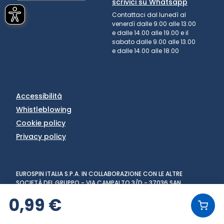
scrivici su Whatsapp
Contattaci dal lunedì al
venerdì dalle 9.00 alle 13.00
e dalle 14.00 alle 19.00 e il
sabato dalle 9.00 alle 13.00
e dalle 14.00 alle 18.00
Accessibilità
Whistleblowing
Cookie policy
Privacy policy
EUROSPIN ITALIA S.P.A. IN COLLABORAZIONE CON LE ALTRE
SOCIETÀ DEL GRUPPO - VIA CAMPALTO 3/D - 37036 SAN
MARTINO BUON ALBERGO (VR) - FAX +39 045 8782333 - PARTITA
0,99 €
IVA 02536510239
VERSIONE: 1.6.0