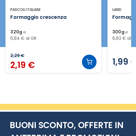
PASCOLI ITALIANI
LAND
Formaggio crescenza
Formaggio
320g ℮
300g ℮
6,84 € al GR
6,63 € al G
2,29 €
1,99 
2,19 €
Slide 2 di 20
BUONI SCONTO, OFFERTE IN