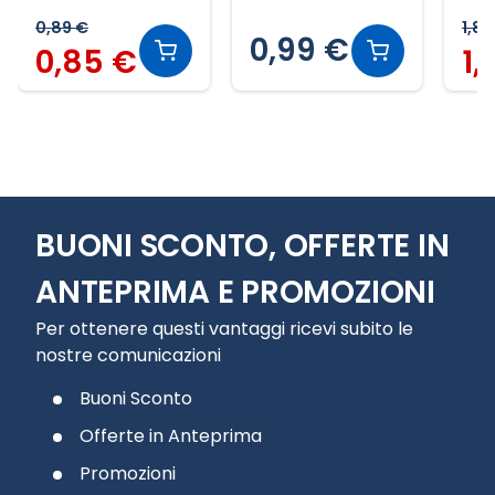
0,89 €
1,89
0,99 €
0,85 €
1,
Slide 1 di 12
BUONI SCONTO, OFFERTE IN
ANTEPRIMA E PROMOZIONI
Per ottenere questi vantaggi ricevi subito le
nostre comunicazioni
Buoni Sconto
Offerte in Anteprima
Promozioni