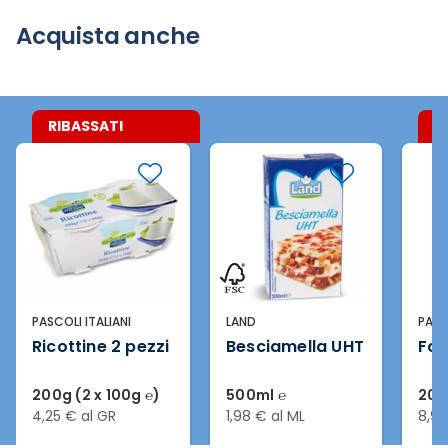
Acquista anche
RIBASSATI
R
PASCOLI ITALIANI
LAND
PASC
Ricottine 2 pezzi
Besciamella UHT
For
200g (2 x 100g ℮)
500ml ℮
200
4,25 € al GR
1,98 € al ML
8,95