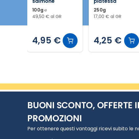
salmone
platessa
100g ℮
250g
49,50 € al GR
17,00 € al GR
4,95 €
4,25 €
Slide 1 di 2
BUONI SCONTO, OFFERTE I
PROMOZIONI
Per ottenere questi vantaggi ricevi subito le 