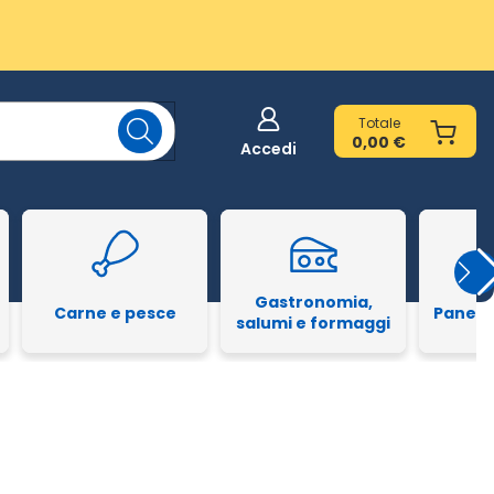
Totale
0,00 €
Accedi
Gastronomia,
Carne e pesce
Pane e
salumi e formaggi