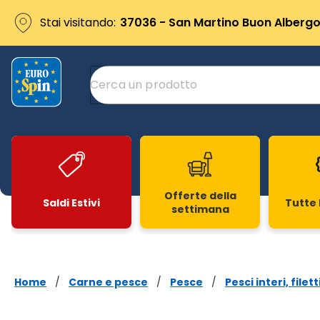
Stai visitando:
37036 - San Martino Buon Albergo 
Offerte della
Saldi Estivi
Tutte 
settimana
Slide 1 di 20
Home
/
Carne e pesce
/
Pesce
/
Pesci interi, filett