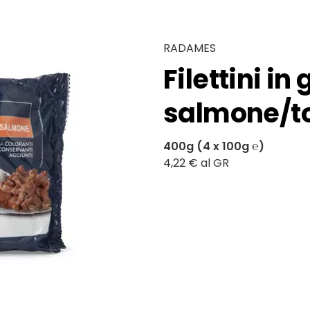
RADAMES
Filettini in
salmone/to
400g (4 x 100g ℮)
4,22 € al GR