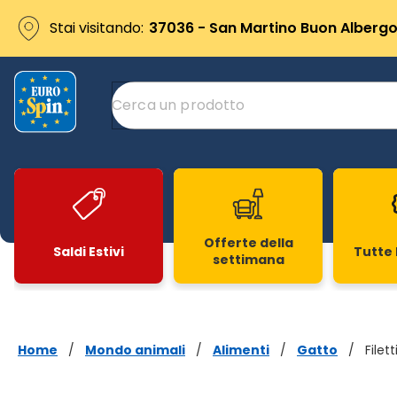
Stai visitando:
37036 - San Martino Buon Albergo 
Offerte della
Saldi Estivi
Tutte 
settimana
Slide 1 di 20
Home
/
Mondo animali
/
Alimenti
/
Gatto
/
Filet