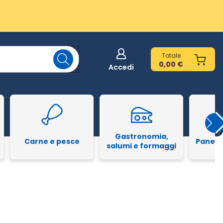
Totale
0,00 €
Accedi
Gastronomia,
Carne e pesce
Pane e
salumi e formaggi